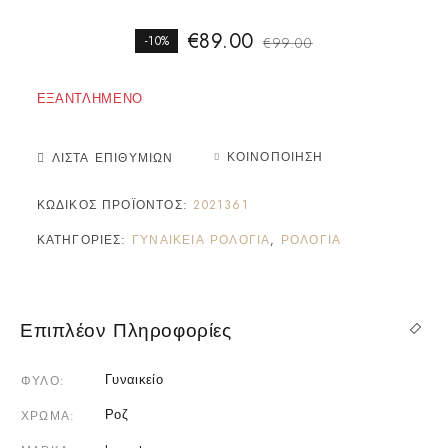
€
89.00
-10%
€
99.00
ΕΞΑΝΤΛΗΜΈΝΟ
ΚΟΙΝΟΠΟΊΗΣΗ
ΛΊΣΤΑ ΕΠΙΘΥΜΙΏΝ
ΚΩΔΙΚΌΣ ΠΡΟΪΌΝΤΟΣ:
2021361
ΚΑΤΗΓΟΡΊΕΣ:
ΓΥΝΑΙΚΕΊΑ ΡΟΛΌΓΙΑ
,
ΡΟΛΌΓΙΑ
Επιπλέον Πληροφορίες
Γυναικείο
ΦΎΛΟ
Ροζ
ΧΡΏΜΑ