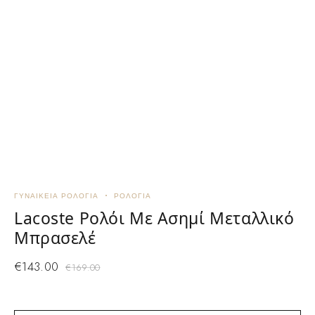
ΓΥΝΑΙΚΕΊΑ ΡΟΛΌΓΙΑ
ΡΟΛΌΓΙΑ
Γ
Lacoste Ρολόι Με Ασημί Μεταλλικό
Μπρασελέ
€
143.00
€
169.00