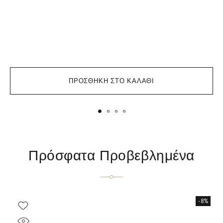
Σ
ΠΡΟΣΘΉΚΗ ΣΤΟ ΚΑΛΆΘΙ
Πρόσφατα Προβεβλημένα
-8%