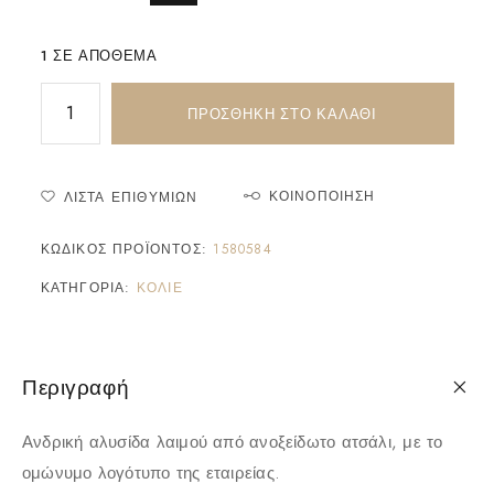
1 ΣΕ ΑΠΌΘΕΜΑ
ΠΡΟΣΘΉΚΗ ΣΤΟ ΚΑΛΆΘΙ
ΚΟΙΝΟΠΟΊΗΣΗ
ΛΊΣΤΑ ΕΠΙΘΥΜΙΏΝ
ΚΩΔΙΚΌΣ ΠΡΟΪΌΝΤΟΣ:
1580584
ΚΑΤΗΓΟΡΊΑ:
ΚΟΛΙΈ
Περιγραφή
Ανδρική αλυσίδα λαιμού από ανοξείδωτο ατσάλι, με το
ομώνυμο λογότυπο της εταιρείας.