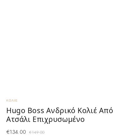
ΚΟΛΙΈ
Κ
Hugo Boss Ανδρικό Κολιέ Από
Ατσάλι Επιχρυσωμένο
Γ
€
134.00
€
149.00
ζ