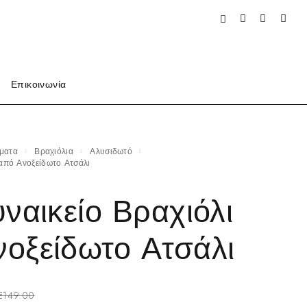
Επικοινωνία
ήματα
Βραχιόλια
Αλυσιδωτό
ι από Ανοξείδωτο Ατσάλι
υναικείο Βραχιόλι
οξείδωτο Ατσάλι
€
149.00