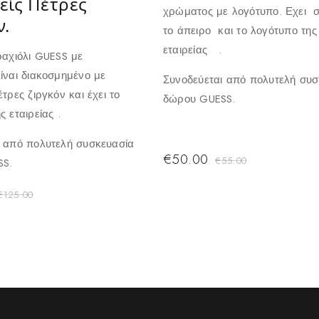
είς Πέτρες
χρώματος με λογότυπο. Εχει σ
ν.
το άπειρο και το λογότυπο της
εταιρείας .
ραχιόλι GUESS με
ίναι διακοσμημένο με
Συνοδεύεται από πολυτελή συσ
τρες ζιργκόν και έχει το
δώρου GUESS.
ς εταιρείας .
ι από πολυτελή συσκευασία
€
50.00
€
55.00
SS.
€
125.00