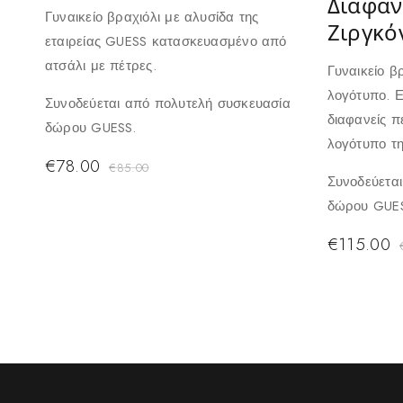
Διαφαν
Γυναικείο βραχιόλι με αλυσίδα της
Ζιργκό
εταιρείας GUESS κατασκευασμένο από
ατσάλι με πέτρες.
Γυναικείο β
λογότυπο. Ε
Συνοδεύεται από πολυτελή συσκευασία
διαφανείς πέ
δώρου GUESS.
λογότυπο τη
€
78.00
€
85.00
Συνοδεύετα
δώρου GUE
€
115.00