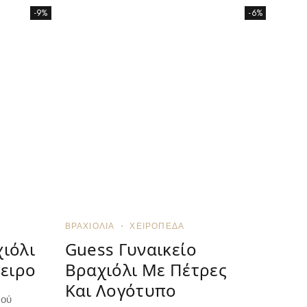
-9%
-6%
ΒΡΑΧΙΌΛΙΑ
ΧΕΙΡΟΠΈΔΑ
ιόλι
Guess Γυναικείο
πειρο
Βραχιόλι Με Πέτρες
Και Λογότυπο
σού