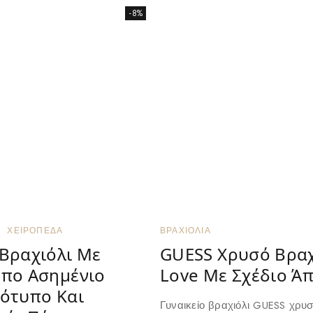
-8%
ΧΕΙΡΟΠΈΔΑ
ΒΡΑΧΙΌΛΙΑ
Βραχιόλι Με
GUESS Χρυσό Βραχ
πο Ασημένιο
Love Με Σχέδιο Ά
ότυπο Και
Γυναικείο βραχιόλι GUESS χρυ