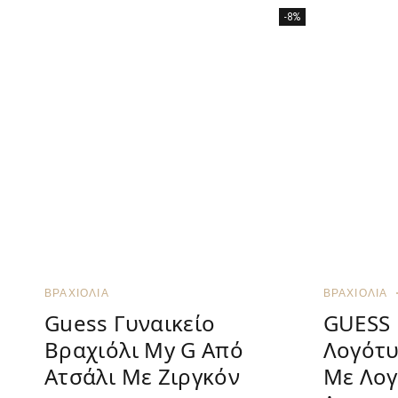
-8%
ΒΡΑΧΙΌΛΙΑ
ΒΡΑΧΙΌΛΙΑ
Guess Γυναικείο
GUESS 
Βραχιόλι My G Από
Λογότυ
Ατσάλι Με Ζιργκόν
Με Λογ