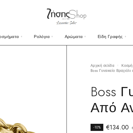
οσμήματα
Ρολόγια
Αρώματα
Είδη Γραφής
Αρχική σελίδα
Κοσμ
Boss Γυναικείο Βραχιόλ
Boss Γ
Από Αν
€
134.00
-10%