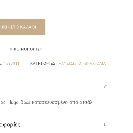
ΉΚΗ ΣΤΟ ΚΑΛΆΘΙ
ΚΟΙΝΟΠΟΊΗΣΗ
Σ:
1580811
ΚΑΤΗΓΟΡΊΕΣ:
ΑΛΥΣΙΔΩΤΌ
,
ΒΡΑΧΙΌΛΙΑ
είας Hugo Boss κατασκευασμένο από ατσάλι .
οφορίες