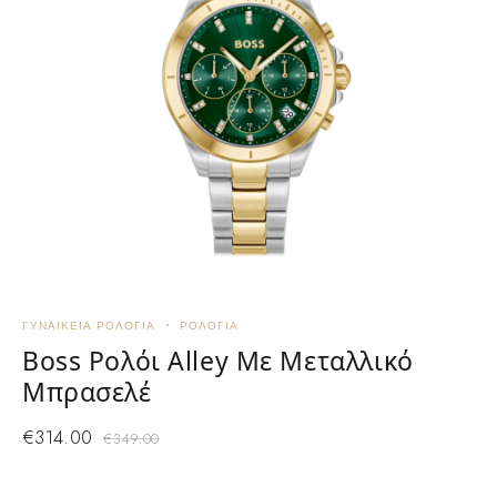
ΓΥΝΑΙΚΕΊΑ ΡΟΛΌΓΙΑ
ΡΟΛΌΓΙΑ
U
Ρ
Boss Ρολόι Alley Με Μεταλλικό
Μπρασελέ
€
314.00
€
349.00