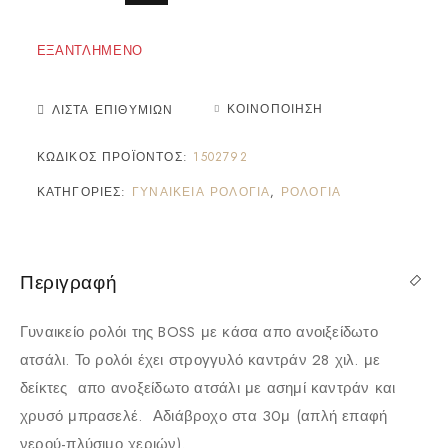
ΕΞΑΝΤΛΗΜΈΝΟ
ΚΟΙΝΟΠΟΊΗΣΗ
ΛΊΣΤΑ ΕΠΙΘΥΜΙΏΝ
ΚΩΔΙΚΌΣ ΠΡΟΪΌΝΤΟΣ:
1502792
ΚΑΤΗΓΟΡΊΕΣ:
ΓΥΝΑΙΚΕΊΑ ΡΟΛΌΓΙΑ
,
ΡΟΛΌΓΙΑ
Περιγραφή
Γυναικείο ρολόι της BOSS με κάσα απο ανοιξείδωτο
ατσάλι. Το ρολόι έχει στρογγυλό καντράν 28 χιλ. με
δείκτες απο ανοξείδωτο ατσάλι με ασημί καντράν και
χρυσό μπρασελέ. Αδιάβροχο στα 30μ (απλή επαφή
νερού-πλύσιμο χεριών).