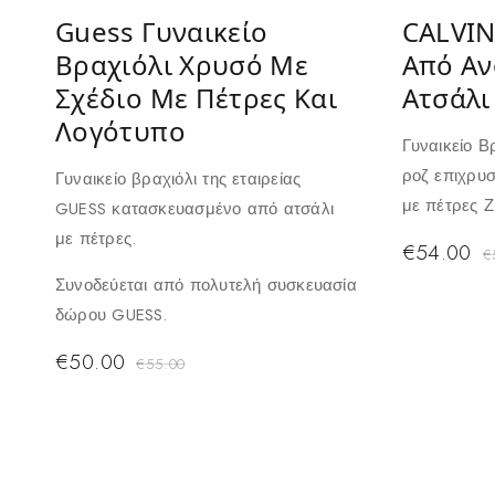
Guess Γυναικείο
CALVIN
Βραχιόλι Χρυσό Με
Από Αν
Σχέδιο Με Πέτρες Και
Ατσάλι
Λογότυπο
Γυναικείο Β
ροζ επιχρυ
Γυναικείο βραχιόλι της εταιρείας
με πέτρες Ζ
GUESS κατασκευασμένο από ατσάλι
με πέτρες.
€
54.00
€
Συνοδεύεται από πολυτελή συσκευασία
δώρου GUESS.
€
50.00
€
55.00