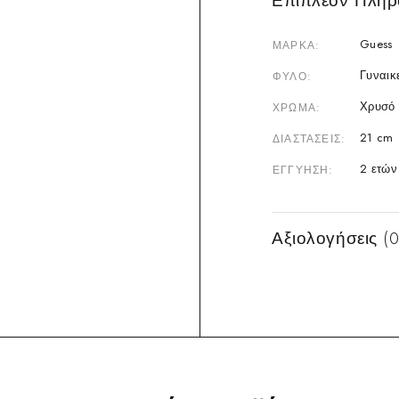
Επιπλέον Πληρ
Guess
ΜΆΡΚΑ
Γυναικ
ΦΎΛΟ
Χρυσό
ΧΡΏΜΑ
21 cm
ΔΙΑΣΤΆΣΕΙΣ
2 ετών
ΕΓΓΎΗΣΗ
Αξιολογήσεις (0