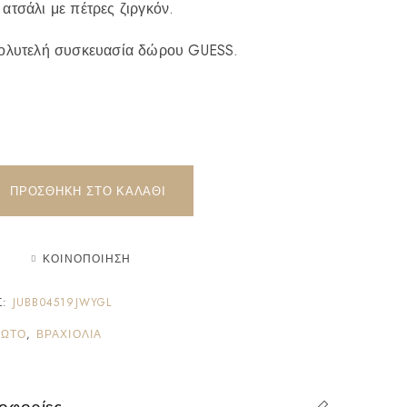
ατσάλι με πέτρες ζιργκόν.
πολυτελή συσκευασία δώρου GUESS.
ΠΡΟΣΘΉΚΗ ΣΤΟ ΚΑΛΆΘΙ
ΚΟΙΝΟΠΟΊΗΣΗ
Σ:
JUBB04519JWYGL
ΔΩΤΌ
,
ΒΡΑΧΙΌΛΙΑ