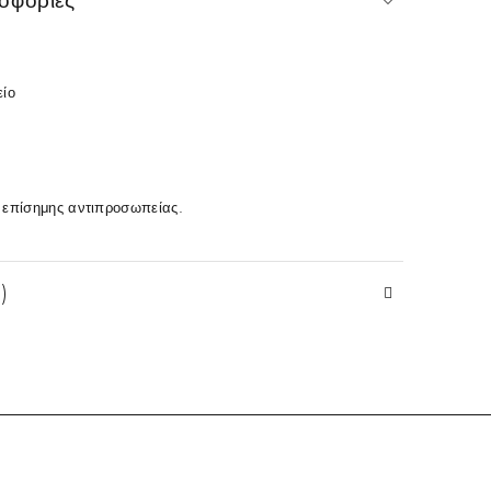
οφορίες
είο
 επίσημης αντιπροσωπείας.
)