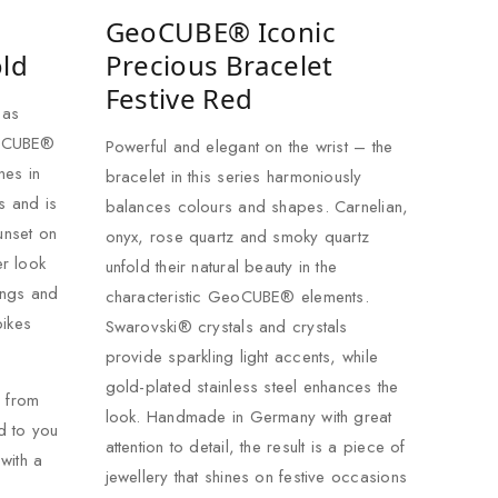
GeoCUBE® Iconic
old
Precious Bracelet
Festive Red
 as
EOCUBE®
Powerful and elegant on the wrist – the
nes in
bracelet in this series harmoniously
s and is
balances colours and shapes. Carnelian,
unset on
onyx, rose quartz and smoky quartz
r look
unfold their natural beauty in the
ings and
characteristic GeoCUBE® elements.
pikes
Swarovski® crystals and crystals
provide sparkling light accents, while
gold-plated stainless steel enhances the
d from
look. Handmade in Germany with great
d to you
attention to detail, the result is a piece of
with a
jewellery that shines on festive occasions