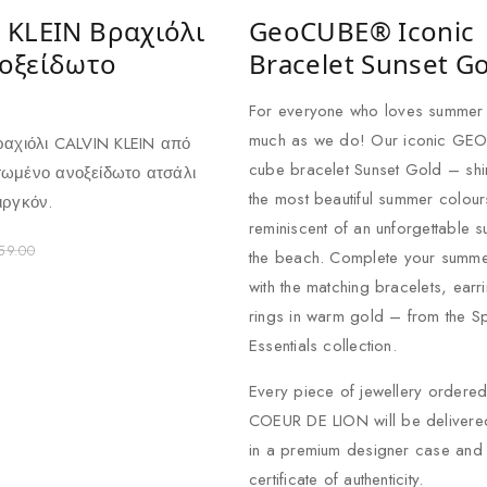
 KLEIN Βραχιόλι
GeoCUBE® Iconic
οξείδωτο
Bracelet Sunset G
For everyone who loves summer
much as we do! Our iconic G
ραχιόλι CALVIN KLEIN από
cube bracelet Sunset Gold – shi
σωμένο ανοξείδωτο ατσάλι
the most beautiful summer colour
ιργκόν.
reminiscent of an unforgettable s
59.00
the beach. Complete your summe
with the matching bracelets, earr
rings in warm gold – from the S
Essentials collection.
Every piece of jewellery ordere
COEUR DE LION will be delivere
in a premium designer case and 
certificate of authenticity.