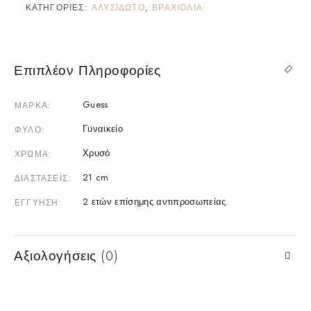
ΚΑΤΗΓΟΡΊΕΣ:
ΑΛΥΣΙΔΩΤΌ
,
ΒΡΑΧΙΌΛΙΑ
Επιπλέον Πληροφορίες
Guess
ΜΆΡΚΑ
Γυναικείο
ΦΎΛΟ
Χρυσό
ΧΡΏΜΑ
21 cm
ΔΙΑΣΤΆΣΕΙΣ
2 ετών επίσημης αντιπροσωπείας.
ΕΓΓΎΗΣΗ
Αξιολογήσεις (0)