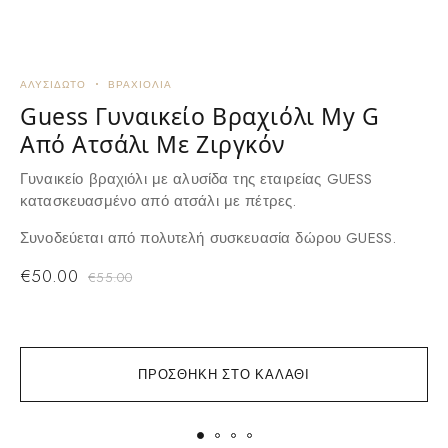
ΑΛΥΣΙΔΩΤΌ
ΒΡΑΧΙΌΛΙΑ
Β
Guess Γυναικείο Βραχιόλι My G
Από Ατσάλι Με Ζιργκόν
Γυναικείο βραχιόλι με αλυσίδα της εταιρείας GUESS
Γ
κατασκευασμένο από ατσάλι με πέτρες.
δ
ε
Συνοδεύεται από πολυτελή συσκευασία δώρου GUESS.
Σ
€
50.00
€
55.00
ΠΡΟΣΘΉΚΗ ΣΤΟ ΚΑΛΆΘΙ