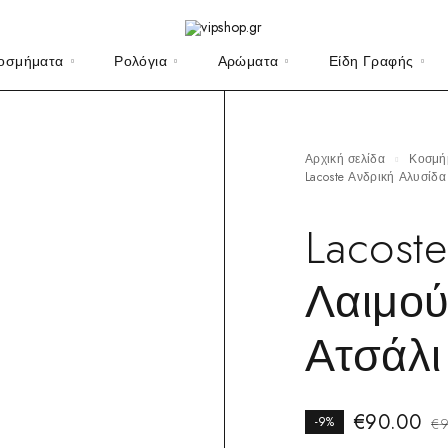
οσμήματα
Ρολόγια
Αρώματα
Είδη Γραφής
Αρχική σελίδα
Κοσμ
Lacoste Ανδρική Αλυσίδ
Lacost
Λαιμού
Ατσάλι
€
90.00
-9%
€
9