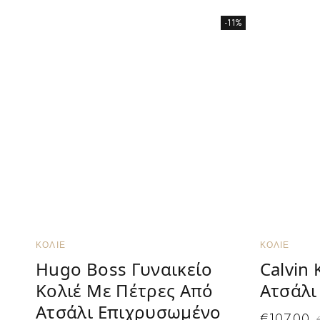
-11%
ΚΟΛΙΈ
ΚΟΛΙΈ
Hugo Boss Γυναικείο
Calvin 
Κολιέ Με Πέτρες Από
Ατσάλι
Ατσάλι Επιχρυσωμένο
€
107.00