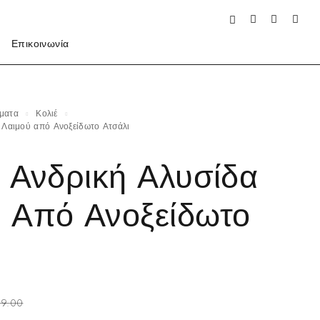
Επικοινωνία
ήματα
Κολιέ
α Λαιμού από Ανοξείδωτο Ατσάλι
e Ανδρική Αλυσίδα
 Από Ανοξείδωτο
9.00