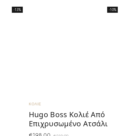
-13%
-10%
ΚΟΛΙΈ
Hugo Boss Κολιέ Από
Επιχρυσωμένο Ατσάλι
€
198.00
€
219.00