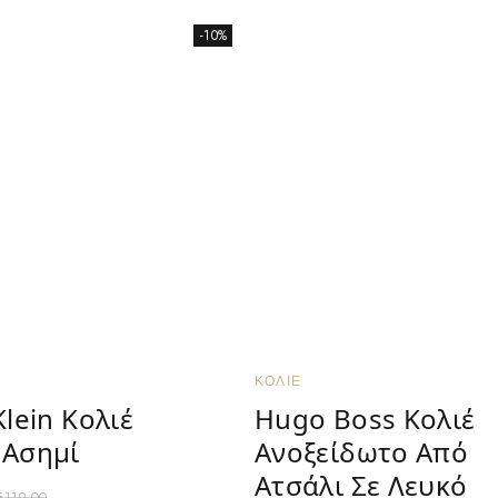
-10%
ΚΟΛΙΈ
Klein Κολιέ
Hugo Boss Κολιέ
 Ασημί
Ανοξείδωτο Από
Ατσάλι Σε Λευκό
€
119.00