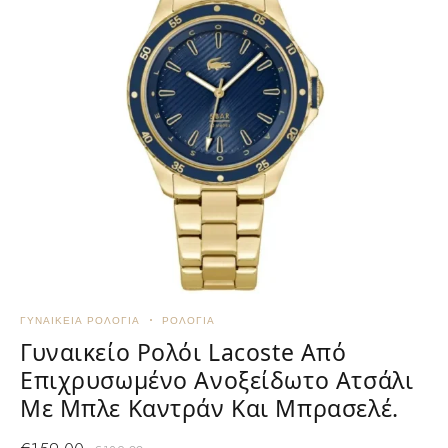
ΓΥΝΑΙΚΕΊΑ ΡΟΛΌΓΙΑ
ΡΟΛΌΓΙΑ
U
Ρ
Γυναικείο Ρολόι Lacoste Από
Επιχρυσωμένο Ανοξείδωτο Ατσάλι
Με Μπλε Καντράν Και Μπρασελέ.