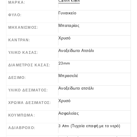
Calvin Klein
ΜΆΡΚΑ
Γυναικείο
ΦΎΛΟ
Μπαταρίας
ΜΗΧΑΝΙΣΜΌΣ
Χρυσό
ΚΑΝΤΡΆΝ
Ανοξείδωτο Ατσάλι
ΥΛΙΚΌ ΚΆΣΑΣ
23mm
ΔΙΆΜΕΤΡΟΣ ΚΆΣΑΣ
Μπρασελέ
ΔΈΣΙΜΟ
Ανοξείδωτο ατσάλι
ΥΛΙΚΌ ΔΕΣΊΜΑΤΟΣ
Χρυσό
ΧΡΏΜΑ ΔΕΣΊΜΑΤΟΣ
Ασφαλείας
ΚΟΎΜΠΩΜΑ
3 Atm (Τυχαία επαφή με το νερό)
ΑΔΙΆΒΡΟΧΟ