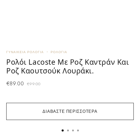
ΓΥΝΑΙΚΕΊΑ ΡΟΛΌΓΙΑ
ΡΟΛΌΓΙΑ
Γ
Ρολόι Lacoste Με Ροζ Καντράν Και
Ροζ Καουτσούκ Λουράκι.
€
89.00
€
99.00
ΔΙΑΒΆΣΤΕ ΠΕΡΙΣΣΌΤΕΡΑ