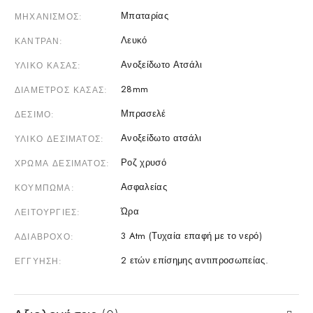
Μπαταρίας
ΜΗΧΑΝΙΣΜΌΣ
Λευκό
ΚΑΝΤΡΆΝ
Ανοξείδωτο Ατσάλι
ΥΛΙΚΌ ΚΆΣΑΣ
28mm
ΔΙΆΜΕΤΡΟΣ ΚΆΣΑΣ
Μπρασελέ
ΔΈΣΙΜΟ
Ανοξείδωτο ατσάλι
ΥΛΙΚΌ ΔΕΣΊΜΑΤΟΣ
Ροζ χρυσό
ΧΡΏΜΑ ΔΕΣΊΜΑΤΟΣ
Ασφαλείας
ΚΟΎΜΠΩΜΑ
Ώρα
ΛΕΙΤΟΥΡΓΊΕΣ
3 Atm (Τυχαία επαφή με το νερό)
ΑΔΙΆΒΡΟΧΟ
2 ετών επίσημης αντιπροσωπείας.
ΕΓΓΎΗΣΗ