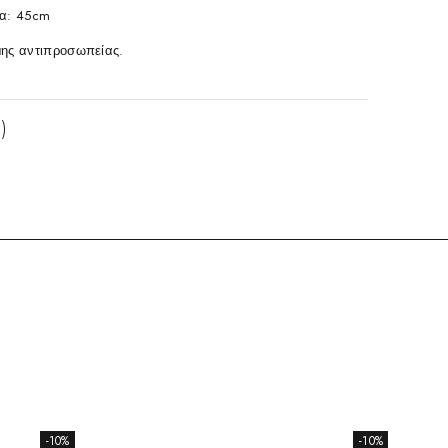
α: 45cm
ης αντιπροσωπείας.
)
-10%
-10%