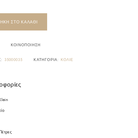
ΉΚΗ ΣΤΟ ΚΑΛΆΘΙ
ΚΟΙΝΟΠΟΊΗΣΗ
Σ:
35000035
ΚΑΤΗΓΟΡΊΑ:
ΚΟΛΙΈ
οφορίες
Klein
είο
Πέτρες