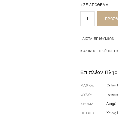
1 ΣΕ ΑΠΌΘΕΜΑ
ΠΡΟΣΘ
ΛΊΣΤΑ ΕΠΙΘΥΜΙΏΝ
ΚΩΔΙΚΌΣ ΠΡΟΪΌΝΤΟ
Επιπλέον Πληρ
Calvin 
ΜΆΡΚΑ
Γυναικ
ΦΎΛΟ
Ασημί
ΧΡΏΜΑ
Χωρίς 
ΠΈΤΡΕΣ