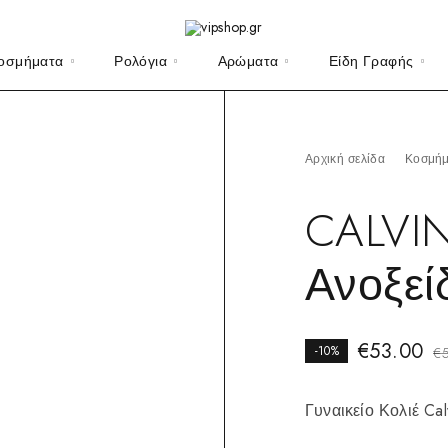
οσμήματα
Ρολόγια
Αρώματα
Είδη Γραφής
Αρχική σελίδα
Κοσμή
CALVIN
Ανοξεί
€
53.00
-10%
€
Γυναικείο Κολιέ Cal