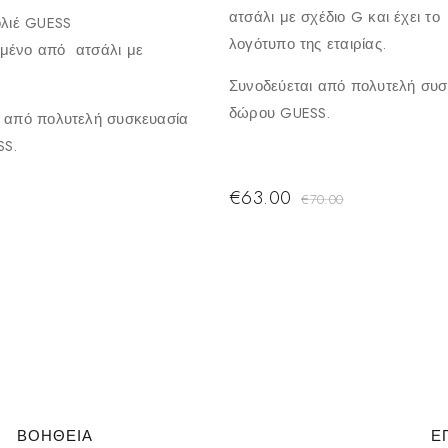
ατσάλι με σχέδιο G και έχει το
ολιέ GUESS
λογότυπο της εταιρίας.
μένο από ατσάλι με
Συνοδεύεται από πολυτελή συσ
δώρου GUESS.
ι από πολυτελή συσκευασία
SS.
€
63.00
€
70.00
ΒΟΗΘΕΙΑ
Ε