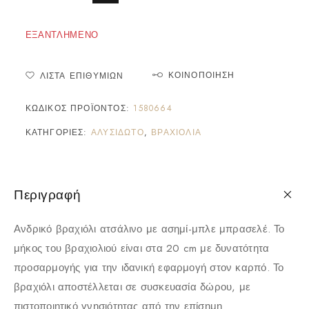
ΕΞΑΝΤΛΗΜΈΝΟ
ΚΟΙΝΟΠΟΊΗΣΗ
ΛΊΣΤΑ ΕΠΙΘΥΜΙΏΝ
ΚΩΔΙΚΌΣ ΠΡΟΪΌΝΤΟΣ:
1580664
ΚΑΤΗΓΟΡΊΕΣ:
ΑΛΥΣΙΔΩΤΌ
,
ΒΡΑΧΙΌΛΙΑ
Περιγραφή
Ανδρικό βραχιόλι ατσάλινο με ασημί-μπλε μπρασελέ. Το
μήκος του βραχιολιού είναι στα 20 cm με δυνατότητα
προσαρμογής για την ιδανική εφαρμογή στον καρπό. Το
βραχιόλι αποστέλλεται σε συσκευασία δώρου, με
πιστοποιητικό γνησιότητας από την επίσημη