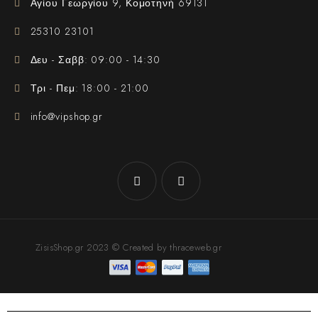
Αγίου Γεωργίου 9, Κομοτηνή 69131
25310 23101
Δευ - Σαββ: 09:00 - 14:30
Τρι - Πεμ: 18:00 - 21:00
info@vipshop.gr
ZisisShop.gr 2023 © Created by thraceweb.gr