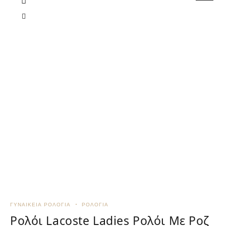
ΓΥΝΑΙΚΕΊΑ ΡΟΛΌΓΙΑ
ΡΟΛΌΓΙΑ
Γ
Ρολόι Lacoste Ladies Ρολόι Με Ροζ